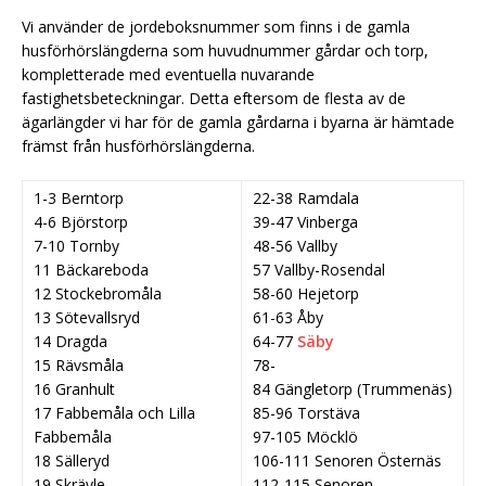
Vi använder de jordeboksnummer som finns i de gamla
husförhörslängderna som huvudnummer gårdar och torp,
kompletterade med eventuella nuvarande
fastighetsbeteckningar. Detta eftersom de flesta av de
ägarlängder vi har för de gamla gårdarna i byarna är hämtade
främst från husförhörslängderna.
1-3 Berntorp
22-38 Ramdala
4-6 Björstorp
39-47 Vinberga
7-10 Tornby
48-56 Vallby
11 Bäckareboda
57 Vallby-Rosendal
12 Stockebromåla
58-60 Hejetorp
13 Sötevallsryd
61-63 Åby
14 Dragda
64-77
Säby
15 Rävsmåla
78-
16 Granhult
84 Gängletorp (Trummenäs)
17 Fabbemåla och Lilla
85-96 Torstäva
Fabbemåla
97-105 Möcklö
18 Sälleryd
106-111 Senoren Östernäs
19 Skrävle
112-115 Senoren