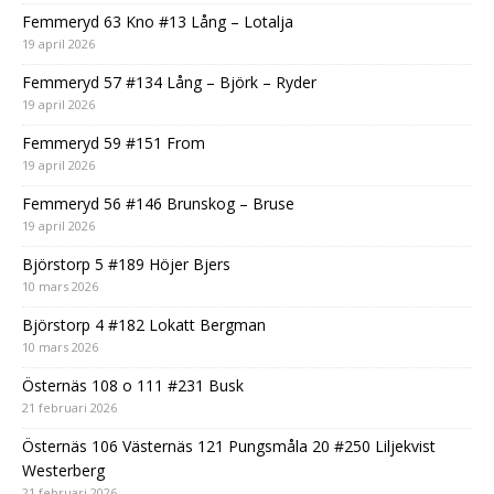
Femmeryd 63 Kno #13 Lång – Lotalja
19 april 2026
Femmeryd 57 #134 Lång – Björk – Ryder
19 april 2026
Femmeryd 59 #151 From
19 april 2026
Femmeryd 56 #146 Brunskog – Bruse
19 april 2026
Björstorp 5 #189 Höjer Bjers
10 mars 2026
Björstorp 4 #182 Lokatt Bergman
10 mars 2026
Östernäs 108 o 111 #231 Busk
21 februari 2026
Östernäs 106 Västernäs 121 Pungsmåla 20 #250 Liljekvist
Westerberg
21 februari 2026