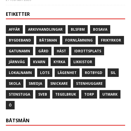
ETIKETTER
AFFÄR
ARKIVHANDLINGAR
BLSFBM
BOSAVA
BYGDEBAND
BÅTSMAN
FORNLÄMNING
FRIKYRKOR
GATUNAMN
GÅRD
HÄST
IDROTTSPLATS
JÄRNVÄG
KVARN
KYRKA
LIKKISTOR
LOKALNAMN
LOTS
LÄGENHET
ROTBYGD
SIL
SKOLA
SMEDJA
SNICKARE
STENHUGGARE
STENSTUGA
SVEB
TEGELBRUK
TORP
UTMARK
Ö
BÅTSMÄN